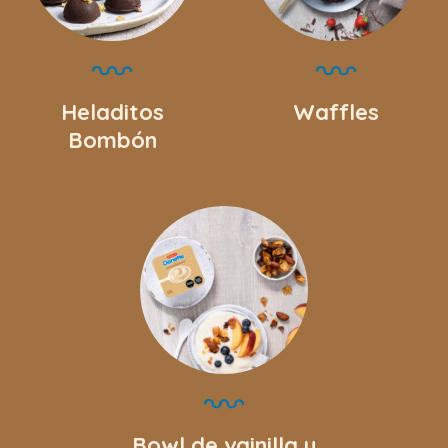
Heladitos
Waffles
Bombón
Bowl de vainilla y