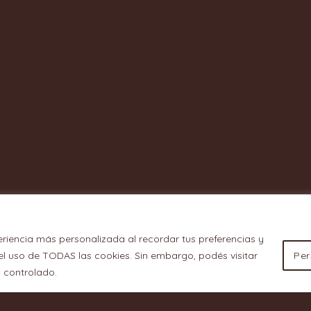
eriencia más personalizada al recordar tus preferencias y
o el uso de TODAS las cookies. Sin embargo, podés visitar
Per
 controlado.