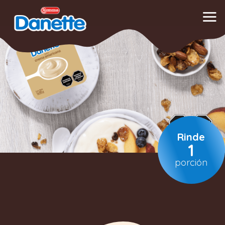
Saltar
al
contenido
Rinde
1
porción