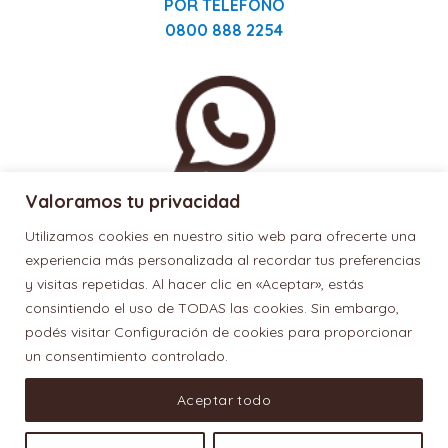
POR TELÉFONO
0800 888 2254
Valoramos tu privacidad
POR WHATSAPP
Utilizamos cookies en nuestro sitio web para ofrecerte una
11 3880 6094
experiencia más personalizada al recordar tus preferencias
y visitas repetidas. Al hacer clic en «Aceptar», estás
consintiendo el uso de TODAS las cookies. Sin embargo,
podés visitar Configuración de cookies para proporcionar
un consentimiento controlado.
Aceptar todo
Términos de uso
y
protección de datos personales
| Defensa