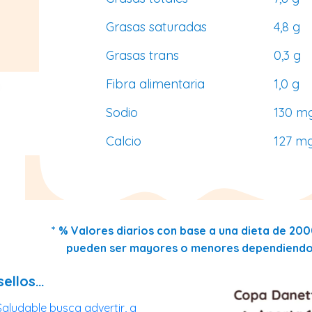
Grasas saturadas
4,8 g
Grasas trans
0,3 g
Fibra alimentaria
1,0 g
Sodio
130 m
Calcio
127 m
* % Valores diarios con base a una dieta de 200
pueden ser mayores o menores dependiendo 
sellos…
aludable busca advertir, a