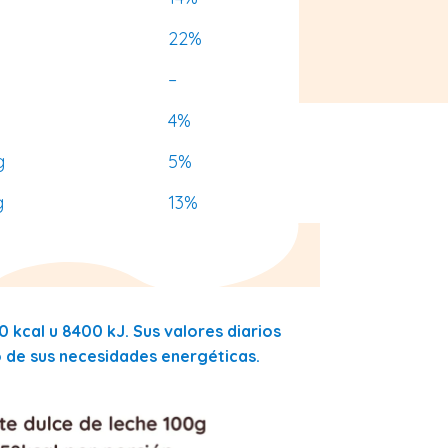
22%
–
4%
g
5%
g
13%
0 kcal u 8400 kJ. Sus valores diarios
de sus necesidades energéticas.