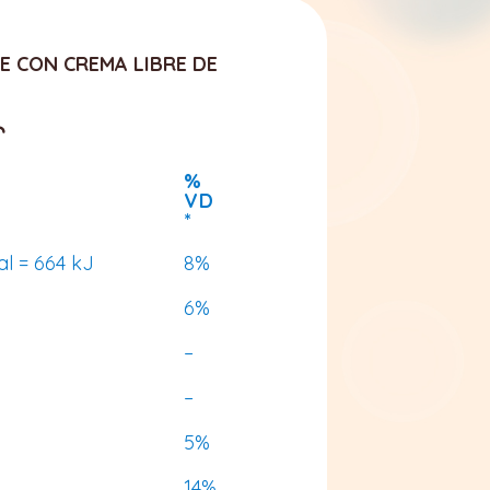
E CON CREMA LIBRE DE
%
VD
*
al = 664 kJ
8%
6%
–
–
5%
14%