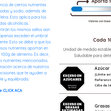
cia de ciertos nutrientes
radas y sodio, además de
ína. Esto aplica para los
das alcohólicas.
irán los mismos sellos aún
s apenas exceden el umbral
Cada 1
nte. Esto se debe a que los
esos nutrientes aportan en
Unidad de medida estable
 100g de alimento. Es decir,
Saludable para deter
s nutrientes mencionados.
rmación acerca de nuestros
Azúcar
cisiones que te ayuden a
(Límite es
e y equilibrada.
Referenci
Cdta de t
ce
CLICK ACA
Grasas 