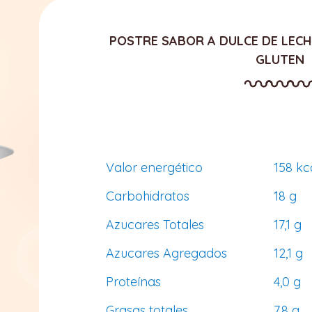
POSTRE SABOR A DULCE DE LECH
GLUTEN
Valor energético
158 kc
Carbohidratos
18 g
Azucares Totales
17,1 g
Azucares Agregados
12,1 g
Proteínas
4,0 g
Grasas totales
7,8 g