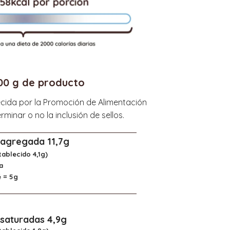
00 g de producto
cida por la Promoción de Alimentación
minar o no la inclusión de sellos.
 agregada 11,7g
tablecido 4,1g)
a
é = 5g
saturadas 4,9g