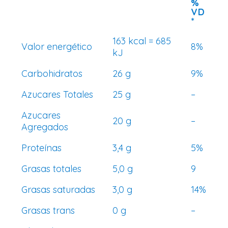
%
VD
*
163 kcal = 685
Valor energético
8%
kJ
Carbohidratos
26 g
9%
Azucares Totales
25 g
–
Azucares
20 g
–
Agregados
Proteínas
3,4 g
5%
Grasas totales
5,0 g
9
Grasas saturadas
3,0 g
14%
Grasas trans
0 g
–